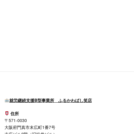
受付時間
9:00～18:00（⼟日・祝日除く）
メール
info＠shoten-group.com
アクセス
京阪本線「藤森駅」西口より徒歩3分
ソフトウェーブビルのエレベーターで3階までお越しください。
就労継続支援B型事業所 ふるかわばし笑店
住所
〒571-0030
大阪府門真市末広町1番7号
末広ビル2階（旧松井ビル）