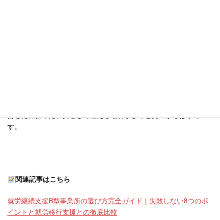
ら、社会とのつながりや働く喜びを感じられる貴重な選択肢で
す。
重要なのは、一人で抱え込まず、「体調への配慮」「無理のない
仕事内容」「事業所の雰囲気」という3つのポイントを軸に、自分
に合った事業所をじっくり探すことです。
この記事を参考に、まずは一歩、お住まいの地域の相談窓口や、
気になる事業所の見学に足を運んでみてはいかがでしょうか。
あなたに合った、安心して通える場所がきっと見つかるはずで
す。
関連記事はこちら
就労継続支援B型事業所の選び方完全ガイド｜失敗しない8つのポ
イントと就労移行支援との徹底比較