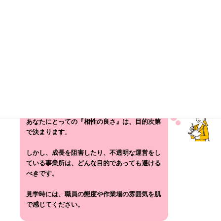
もし、あなたが「体調が不安定で、とにかく家から出て誰かと話
す場所が欲しい」という目的であれば、工賃が低くても、ゆった
りとしたリハビリ重視の事業所は「良い事業所」になります。
しかし、「将来は自立したい」「少しでも多く稼いで生活の足し
にしたい」「スキルを身につけたい」と考えているなら、上記の
ような特徴を持つ低工賃の事業所は、あなたの可能性を狭めてし
まう
「避けるべき場所」
になりかねません。
あなたにとっての『相性の良さ』は、目的次第
で決まります
。
しかし、成長を阻害したり、不透明な運営をし
ている事業所は、どんな目的であっても避ける
べきです。
見学時には、職員の態度や作業場の雰囲気を肌
で感じてください。