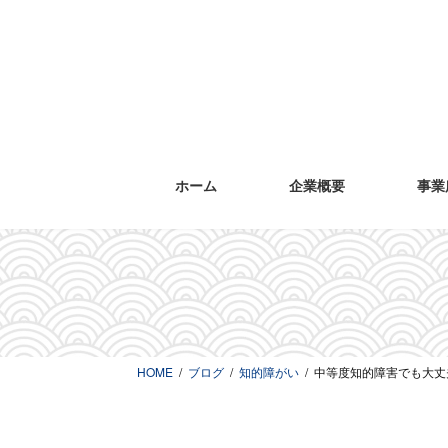
コ
ナ
ン
ビ
テ
ゲ
ン
ー
ツ
シ
へ
ョ
ス
ン
キ
に
ホーム
企業概要
事業
ッ
移
プ
動
HOME
ブログ
知的障がい
中等度知的障害でも大丈