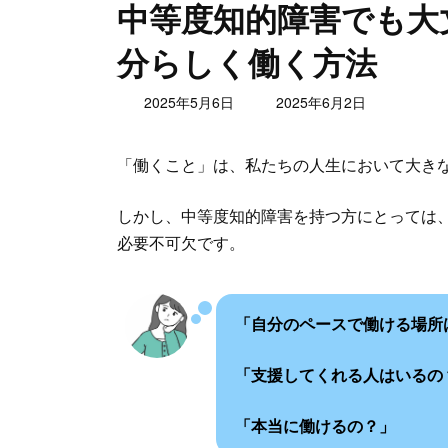
中等度知的障害でも大
分らしく働く方法
最
2025年5月6日
2025年6月2日
終
更
「働くこと」は、私たちの人生において大き
新
日
時
しかし、中等度知的障害を持つ方にとっては
:
必要不可欠です。
「自分のペースで働ける場所
「支援してくれる人はいるの
「本当に働けるの？」